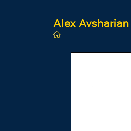
Alex
Avsharian