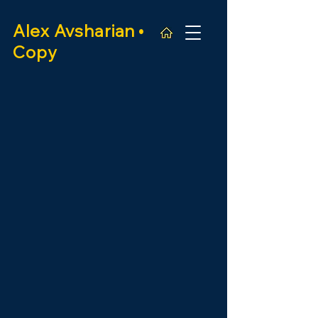
Alex
Avsharian •
Copy